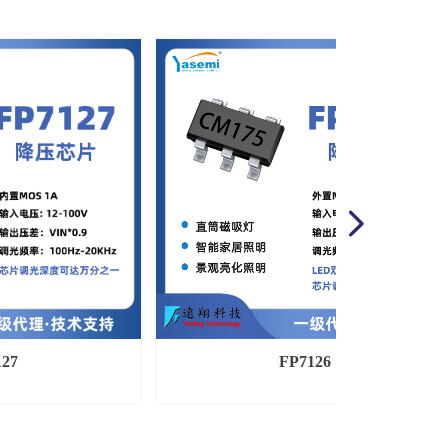
넲
127
FP7126