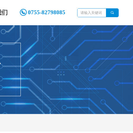
我们
0755-82798085
끠
心