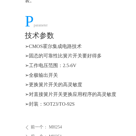
装。
P
parameter
技术参数
➢
CMOS霍尔集成电路技术
➢
固态的可靠性比簧片开关要好得多
➢
工作电压范围：
2.5-6V
➢
全极输出开关
➢
更换簧片开关的高灵敏度
➢
对直接簧片开关更换应用程序的高灵敏度
➢
封装：
SOT23/TO-92S
前一个：
MH254
ꄴ