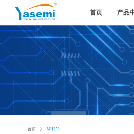
首页
产品
Control Render Error!ControlType:productSlideBind,StyleNam
首页
ꄲ
MH253