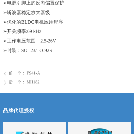
➢
电源引脚上的反向偏置保护
➢
斩波器稳定放大器级
➢
优化的
BLDC电机应用程序
➢
开关频率
:69 kHz
➢
工作电压范围：
2.5-26V
➢
封装：
SOT23/TO-92S
前一个：
FS41-A
ꄴ
后一个：
MH182
ꄲ
品牌代理授权