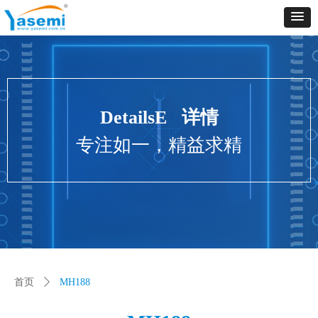
Control Render
Error!ControlType:productSlideBind,StyleName:Style1,ColorName:Item0,Message:
ControlType:productSlideBind Error:未将对象引用设置到对象的实例。
DetailsE 详情
专注如一，精益求精
首页
ꄲ
MH188