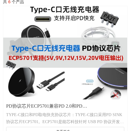
共
6
个产品
PD协议芯片ECP5701兼容PD 2.0和PD
TYPE-C接口和PD取电快充协议芯片：TYPE-C接口采用PD SINK
3.0(5V,9V,12V,15V,20V)，支持 PD 输入多种类型无线充方
协议芯片ECP5701。ECP5701是能芯科技针对 USB PD 协议开发的
案
一款兼容 USB PD 的通信芯片。输入端主要接 PD 的适配器，输