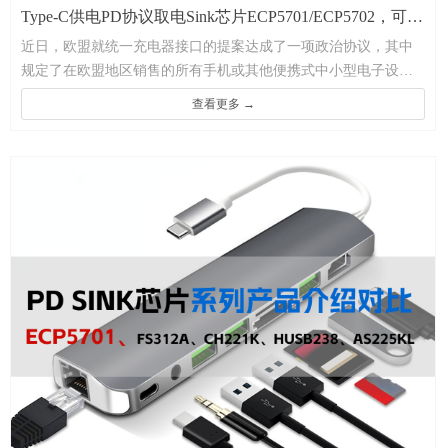
Type-C供电PD协议取电Sink芯片ECP5701/ECP5702，可二
近日，欧盟就统一充电器接口的提案达成了一项政治协议，其中
端头分开供电调整亮度，适用于LED灯带户外防水超亮灯
规定了在欧盟地区销售的所有手机或其他便携式中小型电子设备
条方案
必须采用统一的USB Type-C接口。这项决定意味着未来将会有更
查看更多 →
多的产品强制性地使用TYPE-C充电接口。
在这个背景下，我司推出了两款极简PD灯带方案，均采用了USB-
C PD协议芯片。这两款灯带板不仅封装小 外围简单，且只有一个
TYPE-C接口大小，方便携带；本方案不需要过认证，可以节省更
多的成本。