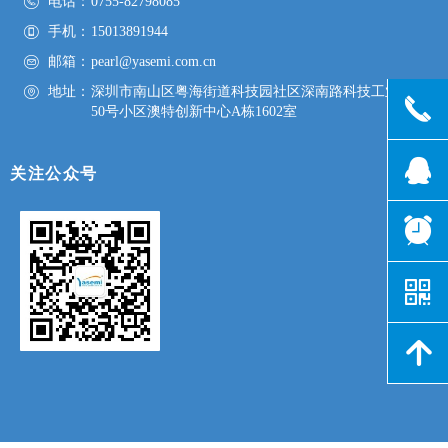
电话：
0755-82798085
手机：
15013891944
邮箱：
pearl@yasemi.com.cn
地址：
深圳市南山区粤海街道科技园社区深南路科技工业园
끅
50号小区澳特创新中心A栋1602室
뀩
关注公众号
뀥
낃
녕