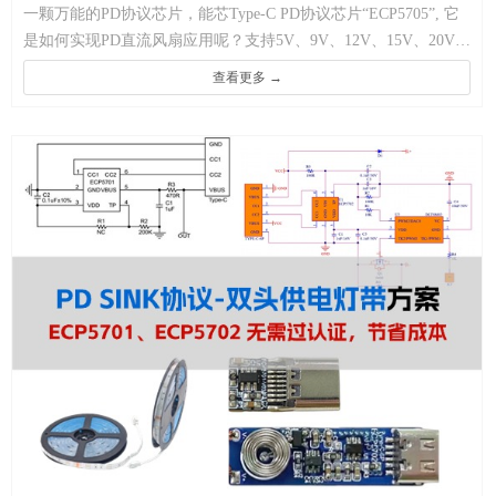
一颗万能的PD协议芯片，能芯Type-C PD协议芯片“ECP5705”, 它
片“ECP5705”, 它是如何实现PD直流风扇应用呢？支持
是如何实现PD直流风扇应用呢？支持5V、9V、12V、15V、20V电
5V、9V、12V、15V、20V电压输出
压输出
查看更多 →