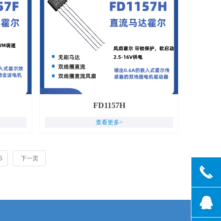
FD1157H
查看更多>
5
下一页
끅
뀩