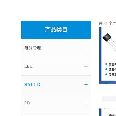
共
31
个产
产品类目
电源管理
ꄶ
LED
ꄶ
HALL IC
ꄶ
PD
ꄶ